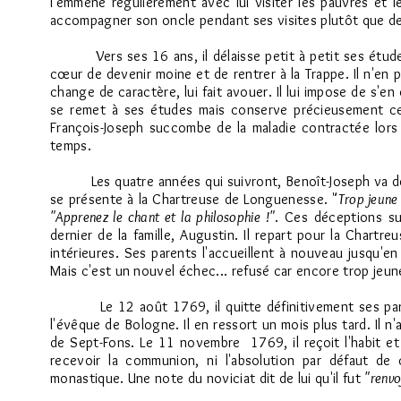
l'emmène régulièrement avec lui visiter les pauvres et l
accompagner son oncle pendant ses visites plutôt que de 
Vers ses 16 ans, il délaisse petit à petit ses études (l
cœur de devenir moine et de rentrer à la Trappe. Il n'en
change de caractère, lui fait avouer. Il lui impose de s'en
se remet à ses études mais conserve précieusement ce 
François-Joseph succombe de la maladie contractée lors
temps.
Les quatre années qui suivront, Benoît-Joseph va de mai
se présente à la Chartreuse de Longuenesse. "
Trop jeune 
"Apprenez le chant et la philosophie !"
. Ces déceptions suc
dernier de la famille, Augustin. Il repart pour la Chartre
intérieures. Ses parents l'accueillent à nouveau jusqu'e
Mais c'est un nouvel échec... refusé car encore trop jeune
Le 12 août 1769, il quitte définitivement ses paren
l'évêque de Bologne. Il en ressort un mois plus tard. Il n'
de Sept-Fons. Le 11 novembre 1769, il reçoit l'habit et p
recevoir la communion, ni l'absolution par défaut de c
monastique. Une note du noviciat dit de lui qu'il fut
"renvo