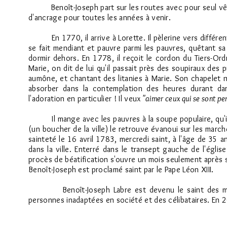
Benoît-Joseph part sur les routes avec pour seul vêteme
d'ancrage pour toutes les années à venir.
En 1770, il arrive à Lorette. Il pèlerine vers différents
se fait mendiant et pauvre parmi les pauvres, quêtant sa
dormir dehors. En 1778, il reçoit le cordon du Tiers-Ord
Marie, on dit de lui qu'il passait près des soupiraux des
aumône, et chantant des litanies à Marie. Son chapelet ne 
absorber dans la contemplation des heures durant da
l'adoration en particulier ! Il veux
"aimer ceux qui se sont per
Il mange avec les pauvres à la soupe populaire, qu'il do
(un boucher de la ville) le retrouve évanoui sur les marc
sainteté le 16 avril 1783, mercredi saint, à l'âge de 35 a
dans la ville. Enterré dans le transept gauche de l'églis
procès de béatification s'ouvre un mois seulement après 
Benoît-Joseph est proclamé saint par le Pape Léon XIII.
Benoît-Joseph Labre est devenu le saint des mendian
personnes inadaptées en société et des célibataires. En 2